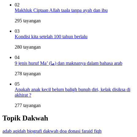
02
Makhluk Ciptaan Allah taala tanpa ayah dan ibu
295 tayangan
03
Kondisi kita setelah 100 tahun berlalu
280 tayangan
04
9 jenis huruf Ma’ (ما) dan maknanya dalam bahasa arab
278 tayangan
05
Apakah anak kecil belum baligh bunuh diri, kelak disiksa di
akhirat ?
277 tayangan
Topik Dakwah
adab
aqidah
biografi
dakwah
doa
donasi
faraid
fiqh