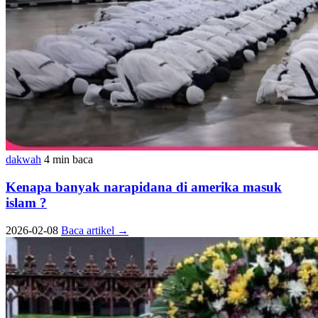
dakwah
4 min baca
Kenapa banyak narapidana di amerika masuk
islam ?
2026-02-08
Baca artikel
→