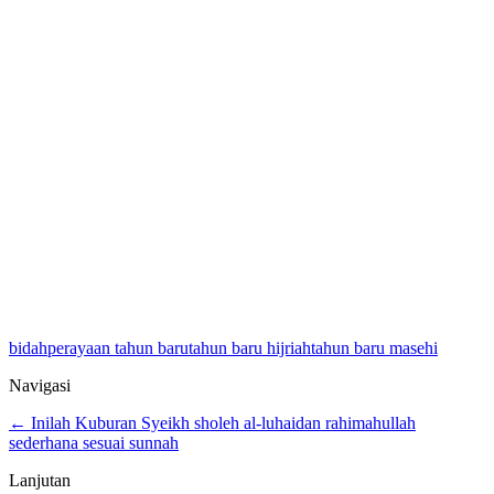
bidah
perayaan tahun baru
tahun baru hijriah
tahun baru masehi
Navigasi
← Inilah Kuburan Syeikh sholeh al-luhaidan rahimahullah
sederhana sesuai sunnah
Lanjutan