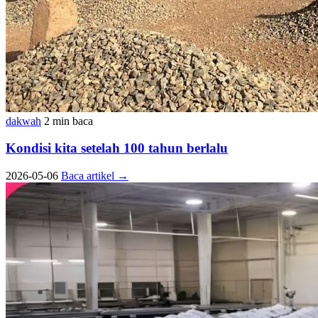
dakwah
2 min baca
Kondisi kita setelah 100 tahun berlalu
2026-05-06
Baca artikel
→