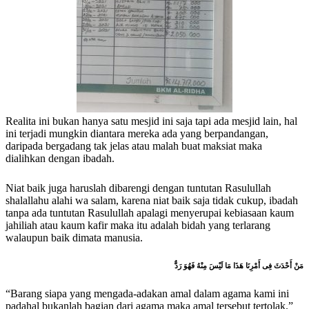
Realita ini bukan hanya satu mesjid ini saja tapi ada mesjid lain, hal
ini terjadi mungkin diantara mereka ada yang berpandangan,
daripada bergadang tak jelas atau malah buat maksiat maka
dialihkan dengan ibadah.
Niat baik juga haruslah dibarengi dengan tuntutan Rasulullah
shalallahu alahi wa salam, karena niat baik saja tidak cukup, ibadah
tanpa ada tuntutan Rasulullah apalagi menyerupai kebiasaan kaum
jahiliah atau kaum kafir maka itu adalah bidah yang terlarang
walaupun baik dimata manusia.
مَنْ أَحْدَثَ فِى أَمْرِنَا هَذَا مَا لَيْسَ مِنْهُ فَهُوَ رَدٌّ
“Barang siapa yang mengada-adakan amal dalam agama kami ini
padahal bukanlah bagian dari agama maka amal tersebut tertolak.”