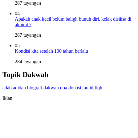
287 tayangan
04
Apakah anak kecil belum baligh bunuh diri, kelak disiksa di
akhirat ?
287 tayangan
05
Kondisi kita setelah 100 tahun berlalu
284 tayangan
Topik Dakwah
adab
aqidah
biografi
dakwah
doa
donasi
faraid
fiqh
Iklan