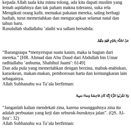
kepada Allah taala kita minta tolong, ada kita dapati muslim yang
lemah aqidahnya dan tak paham makna toleransi, suka rela
Mengikuti orang kafir, memakai pakaian mereka, saling berbagi
hadiah, turut memeriahkan dan mengucapkan selamat natal dan
tahun baru.
Rasulullah shallallahu ’alaihi wa sallam bersabda:
مَنْ تَشَبَّهَ بِقَوْمٍ فَهُوَ مِنْهُمْ
“Barangsiapa *menyerupai suatu kaum, maka ia bagian dari
mereka.” [HR. Ahmad dan Abu Daud dari Abdullah bin Umar
radhiallahu ’anhuma, Shahihul Jaami’: 6149]
Dan ada pula yang memeriahkan dengan berzina, mabuk-mabukan,
karaokean, makan-makan, pemborosan harta dan kemungkaran lain
sebagainya.
Allah Subhanahu wa Ta’ala berfirman:
وَلا تَقْرَبُوا الزِّنَا إِنَّهُ كَانَ فَاحِشَةً وَسَاءَ سَبِيلا
“Janganlah kalian mendekati zina, karena sesungguhnya zina itu
adalah perbuatan yang keji dan seburuk-buruknya jalan”. (QS. Al-
Isra’: 32)
Allah Subhanahu wa Ta’ala berfirman: