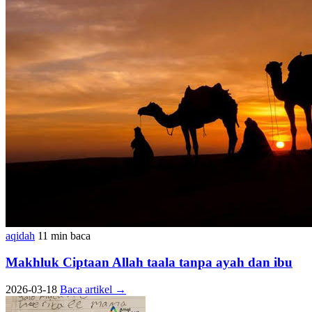
aqidah
11 min baca
Makhluk Ciptaan Allah taala tanpa ayah dan ibu
2026-03-18
Baca artikel
→