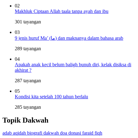
02
Makhluk Ciptaan Allah taala tanpa ayah dan ibu
301 tayangan
03
9 jenis huruf Ma’ (ما) dan maknanya dalam bahasa arab
289 tayangan
04
Apakah anak kecil belum baligh bunuh diri, kelak disiksa di
akhirat ?
287 tayangan
05
Kondisi kita setelah 100 tahun berlalu
285 tayangan
Topik Dakwah
adab
aqidah
biografi
dakwah
doa
donasi
faraid
fiqh