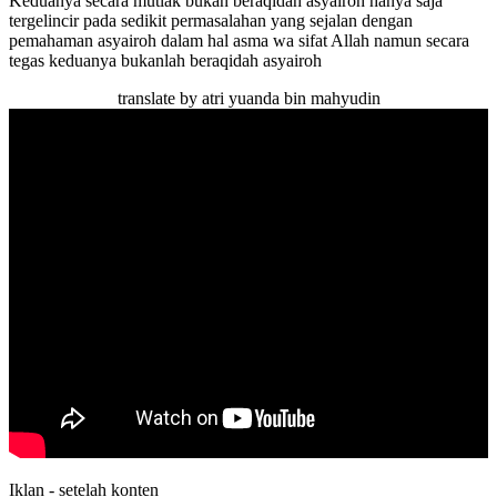
Keduanya secara mutlak bukan beraqidah asyairoh hanya saja
tergelincir pada sedikit permasalahan yang sejalan dengan
pemahaman asyairoh dalam hal asma wa sifat Allah namun secara
tegas keduanya bukanlah beraqidah asyairoh
translate by atri yuanda bin mahyudin
Iklan - setelah konten