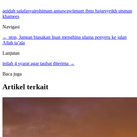
aqidah salaf
asyairoh
imam annawawi
imam ibnu hajar
syeikh utsman
khamees
Navigasi
← stop, Jangan biasakan lisan menghina ulama penyeru ke jalan
Allah ta’ala
Lanjutan
inilah 4 syarat agar taubat diterima →
Baca juga
Artikel terkait