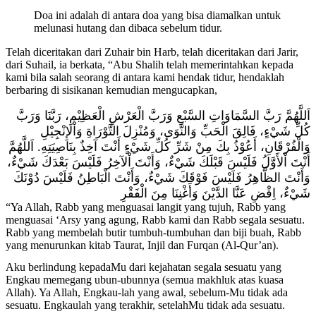
Doa ini adalah di antara doa yang bisa diamalkan untuk
melunasi hutang dan dibaca sebelum tidur.
Telah diceritakan dari Zuhair bin Harb, telah diceritakan dari Jarir,
dari Suhail, ia berkata, “Abu Shalih telah memerintahkan kepada
kami bila salah seorang di antara kami hendak tidur, hendaklah
berbaring di sisikanan kemudian mengucapkan,
اَللَّهُمَّ رَبَّ السَّمَاوَاتِ السَّبْعِ وَرَبَّ الْعَرْشِ الْعَظِيْمِ، رَبَّنَا وَرَبَّ
كُلِّ شَيْءٍ، فَالِقَ الْحَبِّ وَالنَّوَى، وَمُنْزِلَ التَّوْرَاةِ وَاْلإِنْجِيْلِ
وَالْفُرْقَانِ، أَعُوْذُ بِكَ مِنْ شَرِّ كُلِّ شَيْءٍ أَنْتَ آخِذٌ بِنَاصِيَتِهِ. اَللَّهُمَّ
أَنْتَ اْلأَوَّلُ فَلَيْسَ قَبْلَكَ شَيْءٌ، وَأَنْتَ اْلآخِرُ فَلَيْسَ بَعْدَكَ شَيْءٌ،
وَأَنْتَ الظَّاهِرُ فَلَيْسَ فَوْقَكَ شَيْءٌ، وَأَنْتَ الْبَاطِنُ فَلَيْسَ دُوْنَكَ
شَيْءٌ، اِقْضِ عَنَّا الدَّيْنَ وَأَغْنِنَا مِنَ الْفَقْرِ
“Ya Allah, Rabb yang menguasai langit yang tujuh, Rabb yang
menguasai ‘Arsy yang agung, Rabb kami dan Rabb segala sesuatu.
Rabb yang membelah butir tumbuh-tumbuhan dan biji buah, Rabb
yang menurunkan kitab Taurat, Injil dan Furqan (Al-Qur’an).
Aku berlindung kepadaMu dari kejahatan segala sesuatu yang
Engkau memegang ubun-ubunnya (semua makhluk atas kuasa
Allah). Ya Allah, Engkau-lah yang awal, sebelum-Mu tidak ada
sesuatu. Engkaulah yang terakhir, setelahMu tidak ada sesuatu.