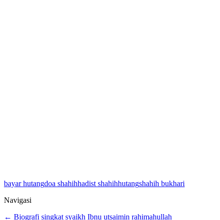
bayar hutang
doa shahih
hadist shahih
hutang
shahih bukhari
Navigasi
← Biografi singkat syaikh Ibnu utsaimin rahimahullah