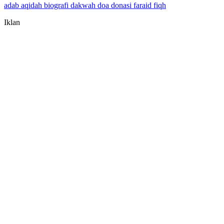
adab
aqidah
biografi
dakwah
doa
donasi
faraid
fiqh
Iklan