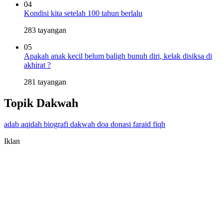
04
Kondisi kita setelah 100 tahun berlalu
283 tayangan
05
Apakah anak kecil belum baligh bunuh diri, kelak disiksa di
akhirat ?
281 tayangan
Topik Dakwah
adab
aqidah
biografi
dakwah
doa
donasi
faraid
fiqh
Iklan