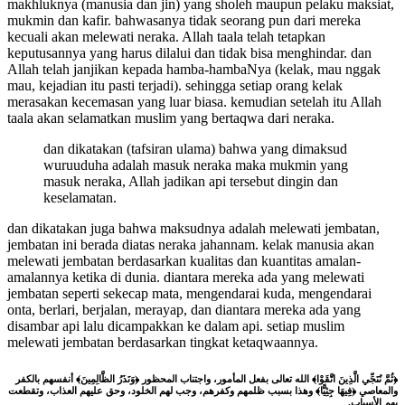
makhluknya (manusia dan jin) yang sholeh maupun pelaku maksiat,
mukmin dan kafir. bahwasanya tidak seorang pun dari mereka
kecuali akan melewati neraka. Allah taala telah tetapkan
keputusannya yang harus dilalui dan tidak bisa menghindar. dan
Allah telah janjikan kepada hamba-hambaNya (kelak, mau nggak
mau, kejadian itu pasti terjadi). sehingga setiap orang kelak
merasakan kecemasan yang luar biasa. kemudian setelah itu Allah
taala akan selamatkan muslim yang bertaqwa dari neraka.
dan dikatakan (tafsiran ulama) bahwa yang dimaksud
wuruuduha adalah masuk neraka maka mukmin yang
masuk neraka, Allah jadikan api tersebut dingin dan
keselamatan.
dan dikatakan juga bahwa maksudnya adalah melewati jembatan,
jembatan ini berada diatas neraka jahannam. kelak manusia akan
melewati jembatan berdasarkan kualitas dan kuantitas amalan-
amalannya ketika di dunia. diantara mereka ada yang melewati
jembatan seperti sekecap mata, mengendarai kuda, mengendarai
onta, berlari, berjalan, merayap, dan diantara mereka ada yang
disambar api lalu dicampakkan ke dalam api. setiap muslim
melewati jembatan berdasarkan tingkat ketaqwaannya.
﴿ثُمَّ نُنَجِّي الَّذِينَ اتَّقَوْا﴾ الله تعالى بفعل المأمور، واجتناب المحظور ﴿وَنَذَرُ الظَّالِمِينَ﴾ أنفسهم بالكفر
والمعاصي ﴿فِيهَا جِثِيًّا﴾ وهذا بسبب ظلمهم وكفرهم، وجب لهم الخلود، وحق عليهم العذاب، وتقطعت
بهم الأسباب.