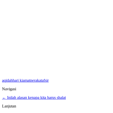
aqidah
hari kiamat
neraka
tafsir
Navigasi
← Inilah alasan kenapa kita harus shalat
Lanjutan