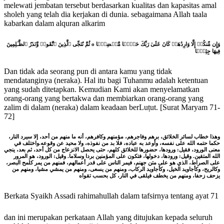
melewati jembatan tersebut berdasarkan kualitas dan kapasitas amal
sholeh yang telah dia kerjakan di dunia. sebagaimana Allah taala
kabarkan dalam alquran alkarim
وَإِن مِّنكُمۡ إِلَّا وَارِدُهَاۚ كَانَ عَلَىٰ رَبِّكَ حَتۡمࣰا مَّقۡضِیࣰّا o ثُمَّ نُنَجِّی ٱلَّذِینَ ٱتَّقَوا۟ وَّنَذَرُ ٱلظَّـٰلِمِینَ
فِیهَا جِثِیࣰّا
Dan tidak ada seorang pun di antara kamu yang tidak
mendatanginya (neraka). Hal itu bagi Tuhanmu adalah ketentuan
yang sudah ditetapkan. Kemudian Kami akan menyelamatkan
orang-orang yang bertakwa dan membiarkan orang-orang yang
zalim di dalam (neraka) dalam keadaan berLuṭut. [Surat Maryam 71-
72]
وهذا خطاب لسائر الخلائق، برهم وفاجرهم، مؤمنهم وكافرهم، أنه ما منهم من أحد، إلا سيرد النار،
حكما حتمه الله على نفسه، وأوعد به عباده، فلا بد من نفوذه، ولا محيد عن وقوعه.واختلف في
معنى الورود، فقيل: ورودها، حضورها للخلائق كلهم، حتى يحصل الانزعاج من كل أحد، ثم بعد، ينجي
الله المتقين. وقيل: ورودها، دخولها، فتكون على المؤمنين بردا وسلاما. وقيل: الورود، هو المرور
على الصراط، الذي هو على متن جهنم، فيمر الناس على قدر أعمالهم، فمنهم من يمر كلمح البصر،
وكالريح، وكأجاويد الخيل، وكأجاويد الركاب، ومنهم من يسعى، ومنهم من يمشي مشيا، ومنهم من
يزحف زحفا، ومنهم من يخطف فيلقى في النار، كل بحسب تقواه
Berkata Syaikh Assadi rahimahullah dalam tafsirnya tentang ayat 71
dan ini merupakan perkataan Allah yang ditujukan kepada seluruh