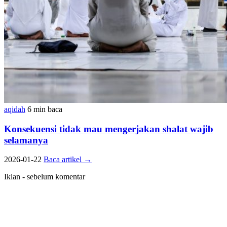
aqidah
6 min baca
Konsekuensi tidak mau mengerjakan shalat wajib
selamanya
2026-01-22
Baca artikel
→
Iklan - sebelum komentar