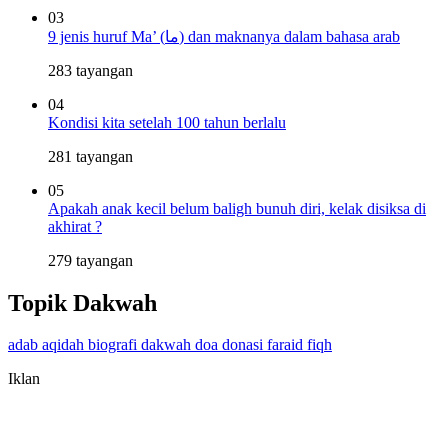
03
9 jenis huruf Ma’ (ما) dan maknanya dalam bahasa arab
283 tayangan
04
Kondisi kita setelah 100 tahun berlalu
281 tayangan
05
Apakah anak kecil belum baligh bunuh diri, kelak disiksa di
akhirat ?
279 tayangan
Topik Dakwah
adab
aqidah
biografi
dakwah
doa
donasi
faraid
fiqh
Iklan