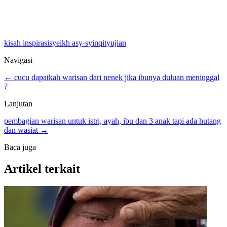
kisah inspirasi
syeikh asy-syinqity
ujian
Navigasi
← cucu dapatkah warisan dari nenek jika ibunya duluan meninggal
?
Lanjutan
pembagian warisan untuk istri, ayah, ibu dan 3 anak tapi ada hutang
dan wasiat →
Baca juga
Artikel terkait