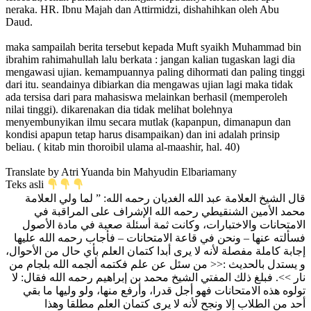
neraka. HR. Ibnu Majah dan Attirmidzi, dishahihkan oleh Abu
Daud.
maka sampailah berita tersebut kepada Muft syaikh Muhammad bin
ibrahim rahimahullah lalu berkata : jangan kalian tugaskan lagi dia
mengawasi ujian. kemampuannya paling dihormati dan paling tinggi
dari itu. seandainya dibiarkan dia mengawas ujian lagi maka tidak
ada tersisa dari para mahasiswa melainkan berhasil (memperoleh
nilai tinggi). dikarenakan dia tidak melihat bolehnya
menyembunyikan ilmu secara mutlak (kapanpun, dimanapun dan
kondisi apapun tetap harus disampaikan) dan ini adalah prinsip
beliau. ( kitab min thoroibil ulama al-maashir, hal. 40)
Translate by Atri Yuanda bin Mahyudin Elbariamany
Teks asli
قال الشيخ العلامة عبد الله الغديان رحمه الله: ” لما ولي العلامة
محمد الأمين الشنقيطي رحمه الله الإشراف على المراقبة في
الامتحانات والاختبارات، وكانت ثمة أسئلة صعبة في مادة الأصول
فسألته عنها – ونحن في قاعة الامتحانات – فأجاب رحمه الله عليها
إجابة كاملة مفصلة لأنه لا يرى أبدا كتمان العلم بأي حال من الأحوال،
و يستدل بالحديث :<< من سئل عن علم فكتمه ألجمه الله بلجام من
نار >>. فبلغ ذلك المفتي الشيخ محمد بن إبراهيم رحمه الله فقال: لا
تولوه هذه الامتحانات فهو أجل قدرا، وأرفع منها، ولو وليها ما بقي
أحد من الطلاب إلا ونجح لأنه لا يرى كتمان العلم مطلقا وهذا