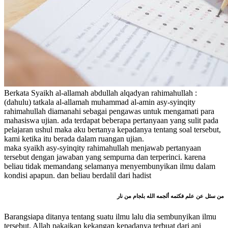
Berkata Syaikh al-allamah abdullah alqadyan rahimahullah :
(dahulu) tatkala al-allamah muhammad al-amin asy-syinqity
rahimahullah diamanahi sebagai pengawas untuk mengamati para
mahasiswa ujian. ada terdapat beberapa pertanyaan yang sulit pada
pelajaran ushul maka aku bertanya kepadanya tentang soal tersebut,
kami ketika itu berada dalam ruangan ujian.
maka syaikh asy-syinqity rahimahullah menjawab pertanyaan
tersebut dengan jawaban yang sempurna dan terperinci. karena
beliau tidak memandang selamanya menyembunyikan ilmu dalam
kondisi apapun. dan beliau berdalil dari hadist
من سئل عن علم فكتمه ألجمه الله بلجام من نار
Barangsiapa ditanya tentang suatu ilmu lalu dia sembunyikan ilmu
tersebut, Allah pakaikan kekangan kepadanya terbuat dari api