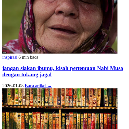
inspirasi
6 min baca
jangan siakan ibumu, kisah pertemuan Nabi Musa
dengan tukang jagal
2026-01-08
Baca artikel
→