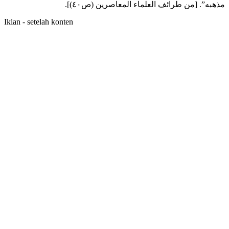
مذهبه”. [من طرائف العلماء المعاصرين (ص٤٠)].
Iklan - setelah konten