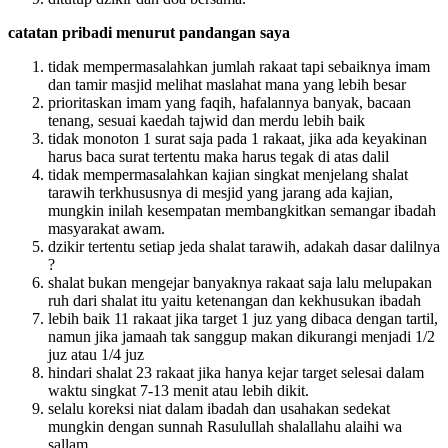
catatan pribadi menurut pandangan saya
tidak mempermasalahkan jumlah rakaat tapi sebaiknya imam
dan tamir masjid melihat maslahat mana yang lebih besar
prioritaskan imam yang faqih, hafalannya banyak, bacaan
tenang, sesuai kaedah tajwid dan merdu lebih baik
tidak monoton 1 surat saja pada 1 rakaat, jika ada keyakinan
harus baca surat tertentu maka harus tegak di atas dalil
tidak mempermasalahkan kajian singkat menjelang shalat
tarawih terkhususnya di mesjid yang jarang ada kajian,
mungkin inilah kesempatan membangkitkan semangar ibadah
masyarakat awam.
dzikir tertentu setiap jeda shalat tarawih, adakah dasar dalilnya
?
shalat bukan mengejar banyaknya rakaat saja lalu melupakan
ruh dari shalat itu yaitu ketenangan dan kekhusukan ibadah
lebih baik 11 rakaat jika target 1 juz yang dibaca dengan tartil,
namun jika jamaah tak sanggup makan dikurangi menjadi 1/2
juz atau 1/4 juz
hindari shalat 23 rakaat jika hanya kejar target selesai dalam
waktu singkat 7-13 menit atau lebih dikit.
selalu koreksi niat dalam ibadah dan usahakan sedekat
mungkin dengan sunnah Rasulullah shalallahu alaihi wa
sallam