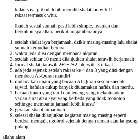
kalau saya pribadi lebih memilih shalat tarawih 11
rakaat termasuk witir.
ibadah sesuai sunnah pasti lebih simple, nyaman dan
berkah in sya allah. berikut ini gambarannya
setelah shalat isya berjamaah, dzikir masing-masing lalu shalat
sunnah kemudian berdoa
waktu jeda diisi dengan membaca alquran.
setelah sekitar 10 menit dilanjutkan shalat tarawih berjamaah
format shalat: tarawih 2+2+2+2 lalu witir 3 rakaat
ada jeda sejenak setelah rakaat ke 4 dan 8 yang diisi dengan
membaca Al-Quran mandiri
diutamakan imam yang bacaan Al-Quran sesuai kaedah
tajwid, hafalan cukup banyak diutamakan hafidz dan merdu.
bacaan imam yang tartil dan tenang yang melantuankan
varian surat atau ayat yang berbeda yang tidak monoton
sehingga membantu jamaah lebih khusu’
gerakan shalat tumaninah
selesai shalat dilanjutkan kegiatan masing-masing seperti
berdoa, mengaji, ngobrol sejenak dengan teman atau langsung
pulang.
allahu alam