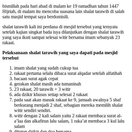
bismillah pada hari ahad di malam ke 19 ramadhan tahun 1447
Hijriah, di malam itu mencoba suasana lain shalat tarawih di salah
satu masjid tempat saya berdomisili.
shalat tarawih kali ini perdana di mesjid tersebut yang ternyata
setelah kajian singkat bada isya dilanjutkan dengan shalat tarawih
yang saya ikuti sampai selesai witir bersama imam sebanyak 23
rakaat.
Pelaksanaan shalat tarawih yang saya dapati pada mesjid
tersebut
imam shalat yang sudah cukup tua
rakaat pertama selalu dibaca surat alqadar setelah alfatihah
bacaan surat agak cepat
gerakan shalat masih ada tumaninah
23 rakaat, 20 tarawih + 3 witir
ada dzikir khusus setiap selesai 2 rakaat
pada saat akan masuk rakaat ke 9, jamaah awalnya 5 shaf
berkurang menjadi 2 shaf, sebagian mereka memilih shalat
witir sendiri sendiri.
witir dengan 2 kali salam yaitu 2 rakaat membaca surat al-
a’laa dan alkafirun lalu salam, 1 raka’at membaca 3 kul lalu
salam
ditutup dzikir dan doa bersama.