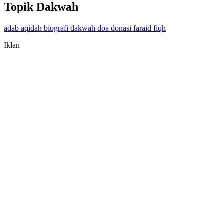
Topik Dakwah
adab
aqidah
biografi
dakwah
doa
donasi
faraid
fiqh
Iklan