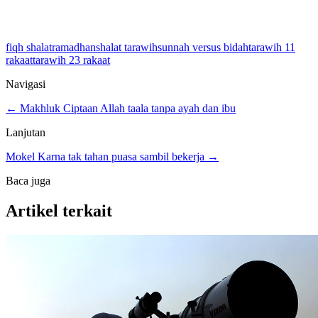
fiqh shalat
ramadhan
shalat tarawih
sunnah versus bidah
tarawih 11
rakaat
tarawih 23 rakaat
Navigasi
← Makhluk Ciptaan Allah taala tanpa ayah dan ibu
Lanjutan
Mokel Karna tak tahan puasa sambil bekerja →
Baca juga
Artikel terkait