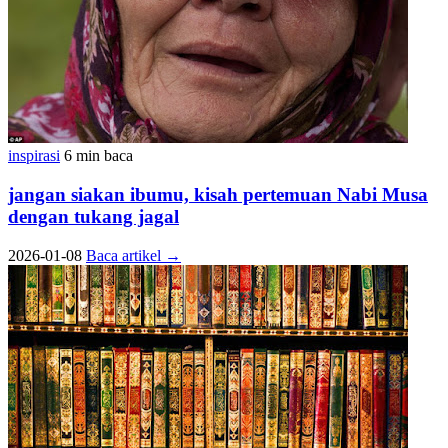
inspirasi
6 min baca
jangan siakan ibumu, kisah pertemuan Nabi Musa
dengan tukang jagal
2026-01-08
Baca artikel
→