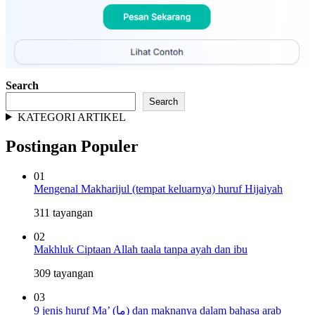
Search
Search
KATEGORI ARTIKEL
Postingan Populer
01
Mengenal Makharijul (tempat keluarnya) huruf Hijaiyah
311 tayangan
02
Makhluk Ciptaan Allah taala tanpa ayah dan ibu
309 tayangan
03
9 jenis huruf Ma’ (ما) dan maknanya dalam bahasa arab