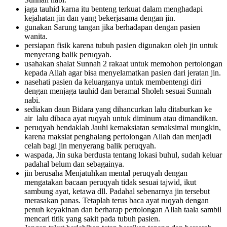
jaga tauhid karna itu benteng terkuat dalam menghadapi
kejahatan jin dan yang bekerjasama dengan jin.
gunakan Sarung tangan jika berhadapan dengan pasien
wanita.
persiapan fisik karena tubuh pasien digunakan oleh jin untuk
menyerang balik peruqyah.
usahakan shalat Sunnah 2 rakaat untuk memohon pertolongan
kepada Allah agar bisa menyelamatkan pasien dari jeratan jin.
nasehati pasien da keluarganya untuk membentengi diri
dengan menjaga tauhid dan beramal Sholeh sesuai Sunnah
nabi.
sediakan daun Bidara yang dihancurkan lalu ditaburkan ke
air lalu dibaca ayat ruqyah untuk diminum atau dimandikan.
peruqyah hendaklah Jauhi kemaksiatan semaksimal mungkin,
karena maksiat penghalang pertolongan Allah dan menjadi
celah bagi jin menyerang balik peruqyah.
waspada, Jin suka berdusta tentang lokasi buhul, sudah keluar
padahal belum dan sebagainya.
jin berusaha Menjatuhkan mental peruqyah dengan
mengatakan bacaan peruqyah tidak sesuai tajwid, ikut
sambung ayat, ketawa dll. Padahal sebenarnya jin tersebut
merasakan panas. Tetaplah terus baca ayat ruqyah dengan
penuh keyakinan dan berharap pertolongan Allah taala sambil
mencari titik yang sakit pada tubuh pasien.