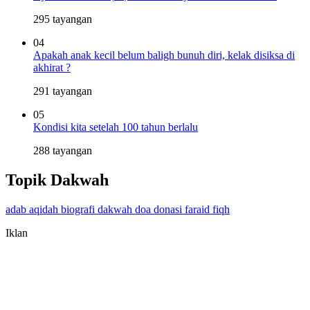
295 tayangan
04
Apakah anak kecil belum baligh bunuh diri, kelak disiksa di
akhirat ?
291 tayangan
05
Kondisi kita setelah 100 tahun berlalu
288 tayangan
Topik Dakwah
adab
aqidah
biografi
dakwah
doa
donasi
faraid
fiqh
Iklan