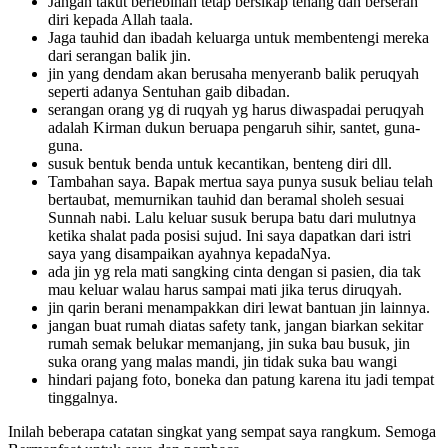
Jangan takut berlebihan tetap bersikap tenang dan berserah
diri kepada Allah taala.
Jaga tauhid dan ibadah keluarga untuk membentengi mereka
dari serangan balik jin.
jin yang dendam akan berusaha menyeranb balik peruqyah
seperti adanya Sentuhan gaib dibadan.
serangan orang yg di ruqyah yg harus diwaspadai peruqyah
adalah Kirman dukun beruapa pengaruh sihir, santet, guna-
guna.
susuk bentuk benda untuk kecantikan, benteng diri dll.
Tambahan saya. Bapak mertua saya punya susuk beliau telah
bertaubat, memurnikan tauhid dan beramal sholeh sesuai
Sunnah nabi. Lalu keluar susuk berupa batu dari mulutnya
ketika shalat pada posisi sujud. Ini saya dapatkan dari istri
saya yang disampaikan ayahnya kepadaNya.
ada jin yg rela mati sangking cinta dengan si pasien, dia tak
mau keluar walau harus sampai mati jika terus diruqyah.
jin qarin berani menampakkan diri lewat bantuan jin lainnya.
jangan buat rumah diatas safety tank, jangan biarkan sekitar
rumah semak belukar memanjang, jin suka bau busuk, jin
suka orang yang malas mandi, jin tidak suka bau wangi
hindari pajang foto, boneka dan patung karena itu jadi tempat
tinggalnya.
Inilah beberapa catatan singkat yang sempat saya rangkum. Semoga