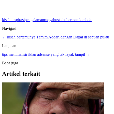
kisah inspirasi
pengalaman
ruqyah
ustadz herman lombok
Navigasi
← kisah bertemunya Tamim Addari dengan Dajjal di sebuah pulau
Lanjutan
tips menimalisir iklan adsense yang tak layak tampil →
Baca juga
Artikel terkait