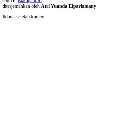
source:
islamqa.info
diterjemahkan oleh
Atri Yuanda Elpariamany
Iklan - setelah konten