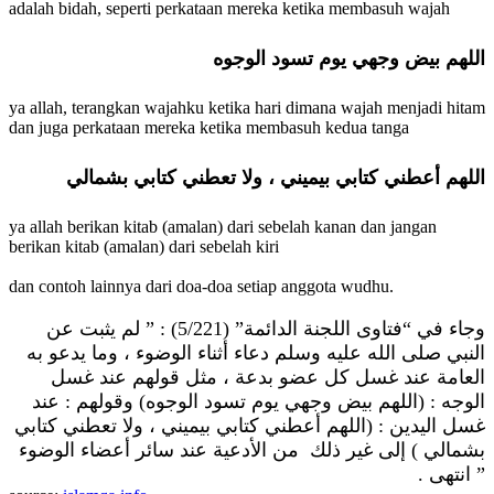
adalah bidah, seperti perkataan mereka ketika membasuh wajah
اللهم بيض وجهي يوم تسود الوجوه
ya allah, terangkan wajahku ketika hari dimana wajah menjadi hitam
dan juga perkataan mereka ketika membasuh kedua tanga
اللهم أعطني كتابي بيميني ، ولا تعطني كتابي بشمالي
ya allah berikan kitab (amalan) dari sebelah kanan dan jangan
berikan kitab (amalan) dari sebelah kiri
dan contoh lainnya dari doa-doa setiap anggota wudhu.
وجاء في “فتاوى اللجنة الدائمة” (5/221) : ” لم يثبت عن
النبي صلى الله عليه وسلم دعاء أثناء الوضوء ، وما يدعو به
العامة عند غسل كل عضو بدعة ، مثل قولهم عند غسل
الوجه : (اللهم بيض وجهي يوم تسود الوجوه) وقولهم : عند
غسل اليدين : (اللهم أعطني كتابي بيميني ، ولا تعطني كتابي
بشمالي ) إلى غير ذلك من الأدعية عند سائر أعضاء الوضوء
” انتهى .