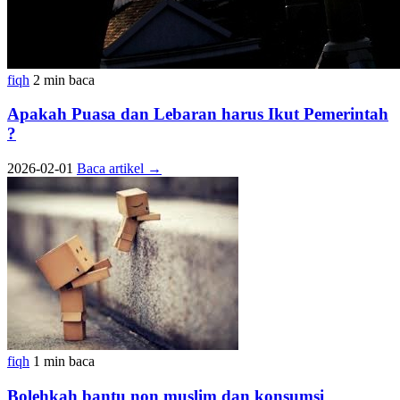
fiqh
2 min baca
Apakah Puasa dan Lebaran harus Ikut Pemerintah
?
2026-02-01
Baca artikel
→
fiqh
1 min baca
Bolehkah bantu non muslim dan konsumsi