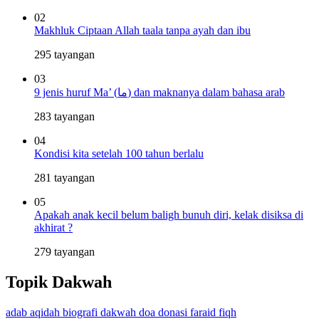
02
Makhluk Ciptaan Allah taala tanpa ayah dan ibu
295 tayangan
03
9 jenis huruf Ma’ (ما) dan maknanya dalam bahasa arab
283 tayangan
04
Kondisi kita setelah 100 tahun berlalu
281 tayangan
05
Apakah anak kecil belum baligh bunuh diri, kelak disiksa di
akhirat ?
279 tayangan
Topik Dakwah
adab
aqidah
biografi
dakwah
doa
donasi
faraid
fiqh