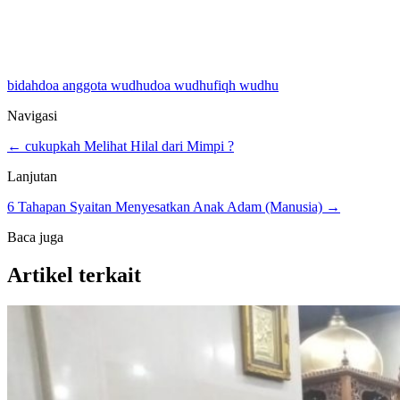
bidah
doa anggota wudhu
doa wudhu
fiqh wudhu
Navigasi
← cukupkah Melihat Hilal dari Mimpi ?
Lanjutan
6 Tahapan Syaitan Menyesatkan Anak Adam (Manusia) →
Baca juga
Artikel terkait