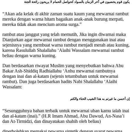
يكون قوم يخضبون في آخر الزمان بالسواد كحواصل الحمام لا يريحون رائحة الجنة
“Akan ada kelak di akhir zaman suatu kaum yang mewarnai rambut
mereka dengan warna hitam bagaikan anak-anak burung merpati,
mereka tidak akan mencium aroma surga.”
rambut atau janggut yang telah memutih, Jika ingin diwarnai maka
Dianjurkan agar mewarnai rambut dengan menggunakan inai atau
sejenisnya yang membuat warna rambut menjadi merah atau kuning,
karena Rasulullah Shalallahu ‘Alaihi Wassalam mewarnai rambut
beliau dengan warna kuning.
Dan berdasarkan riwayat Muslim yang menyebutkan bahwa Abu
Bakar Ash-Shiddiq Radhiallahu ‘Anhu mewarnai rambutnya
dengan inai dan al-katam (sejenis tetumbuhan untuk mewarnai
rambut). Dan juga berdasarkan hadits Nabi Shalallahu ‘Alaihi
Wassalam:
إن أحسن ما غيرتم به هذا الشيب الحناء والكتم
“Sesungguhnya bahan terbaik untuk mewarnai uban kamu ialah inai
dan al-katam (inai).” (H.R Imam Ahmad, Abu Dawud, An-Nasa’i
dan At-Tirmidzi, dan dinayatakan shahih oleh beliau)
diperbolehkan memakai pewarna sintetik dengan syarat pewarna