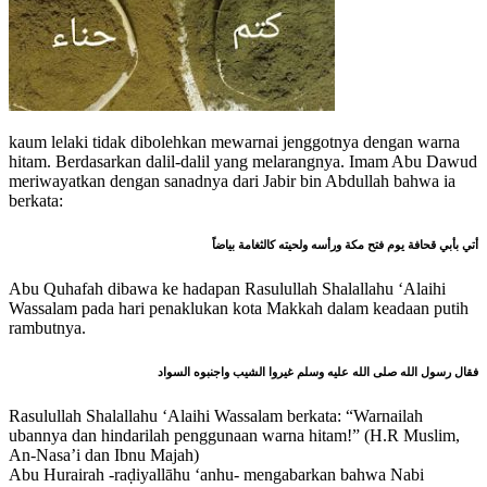
kaum lelaki tidak dibolehkan mewarnai jenggotnya dengan warna
hitam. Berdasarkan dalil-dalil yang melarangnya. Imam Abu Dawud
meriwayatkan dengan sanadnya dari Jabir bin Abdullah bahwa ia
berkata:
أتي بأبي قحافة يوم فتح مكة ورأسه ولحيته كالثغامة بياضاً
Abu Quhafah dibawa ke hadapan Rasulullah Shalallahu ‘Alaihi
Wassalam pada hari penaklukan kota Makkah dalam keadaan putih
rambutnya.
فقال رسول الله صلى الله عليه وسلم غيروا الشيب واجنبوه السواد
Rasulullah Shalallahu ‘Alaihi Wassalam berkata: “Warnailah
ubannya dan hindarilah penggunaan warna hitam!” (H.R Muslim,
An-Nasa’i dan Ibnu Majah)
Abu Hurairah -raḍiyallāhu ‘anhu- mengabarkan bahwa Nabi