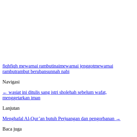
fiqh
fiqh mewarnai rambut
inai
mewarnai jenggot
mewarnai
rambut
rambut beruban
sunnah nabi
Navigasi
← wasiat ini ditulis sang istri sholehah sebelum wafat,
menggetarkan iman
Lanjutan
Menghafal Al-Qur’an butuh Perjuangan dan pengorbanan →
Baca juga