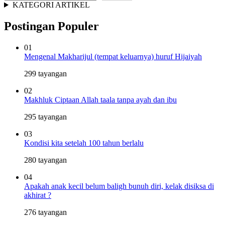
KATEGORI ARTIKEL
Postingan Populer
01
Mengenal Makharijul (tempat keluarnya) huruf Hijaiyah
299 tayangan
02
Makhluk Ciptaan Allah taala tanpa ayah dan ibu
295 tayangan
03
Kondisi kita setelah 100 tahun berlalu
280 tayangan
04
Apakah anak kecil belum baligh bunuh diri, kelak disiksa di
akhirat ?
276 tayangan