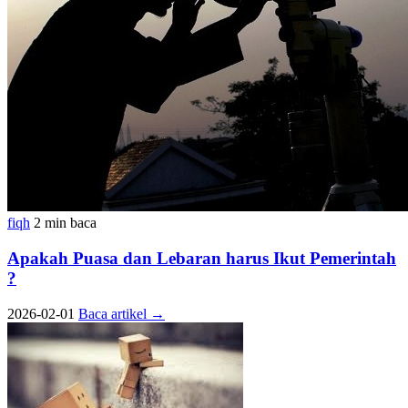
fiqh
2 min baca
Apakah Puasa dan Lebaran harus Ikut Pemerintah
?
2026-02-01
Baca artikel
→