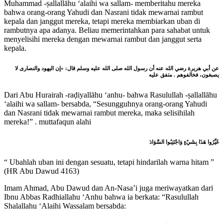
Muhammad -ṣallallāhu ‘alaihi wa sallam- memberitahu mereka
bahwa orang-orang Yahudi dan Nasrani tidak mewarnai rambut
kepala dan janggut mereka, tetapi mereka membiarkan uban di
rambutnya apa adanya. Beliau memerintahkan para sahabat untuk
menyelisihi mereka dengan mewarnai rambut dan janggut serta
kepala.
عن أبي هريرة رضي الله عنه أن رسول الله صلى الله عليه وسلم قال: «إن اليهود والنصارى لا
يصبغون، فخالفوهم . متفق عليه
Dari Abu Hurairah -raḍiyallāhu ‘anhu- bahwa Rasulullah -ṣallallāhu
‘alaihi wa sallam- bersabda, “Sesungguhnya orang-orang Yahudi
dan Nasrani tidak mewarnai rambut mereka, maka selisihilah
mereka!” . muttafaqun alahi
ﻏَﻴِّﺮُﻭﺍ ﻫَﺬَﺍ ﺑِﺸَﻲْﺀٍ ﻭَﺍﺟْﺘَﻨِﺒُﻮﺍ ﺍﻟﺴَّﻮَﺍﺩَ
“ Ubahlah uban ini dengan sesuatu, tetapi hindarilah warna hitam ”
(HR Abu Dawud 4163)
Imam Ahmad, Abu Dawud dan An-Nasa’i juga meriwayatkan dari
Ibnu Abbas Radhiallahu ‘Anhu bahwa ia berkata: “Rasulullah
Shalallahu ‘Alaihi Wassalam bersabda: