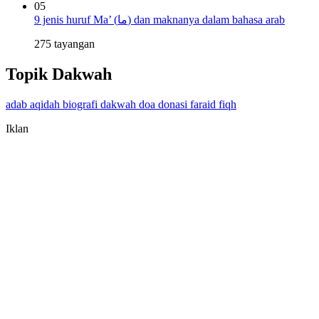
05
9 jenis huruf Ma’ (ما) dan maknanya dalam bahasa arab
275 tayangan
Topik Dakwah
adab
aqidah
biografi
dakwah
doa
donasi
faraid
fiqh
Iklan