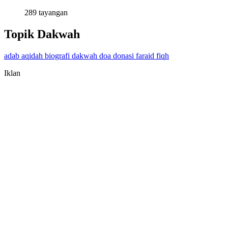
289 tayangan
Topik Dakwah
adab
aqidah
biografi
dakwah
doa
donasi
faraid
fiqh
Iklan