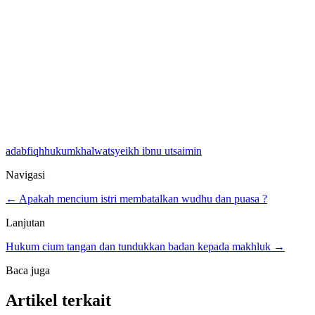
adab
fiqh
hukum
khalwat
syeikh ibnu utsaimin
Navigasi
← Apakah mencium istri membatalkan wudhu dan puasa ?
Lanjutan
Hukum cium tangan dan tundukkan badan kepada makhluk →
Baca juga
Artikel terkait