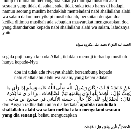
hidup di dunia ini memang ada kalanya ditimpa musibah atau
sesuatu yang tidak di sukai, suka tidak suka tetap harus di hadapi.
namun seorang muslim hendaklah menteladani nabi shallallahu alahi
wa salam dalam menyikapi musibah.nah, berkaitan dengan doa
ketika ditimpa musibah ada sebagian masyarakat mengucapkan doa
yang disandarkan kepada nabi shallallahu alahi wa salam, lafadznya
yaitu
الحمد الله الذي لا يحمد على مكروه سواه
segala puji hanya kepada Allah, tidaklah memuji terhadap musibah
hanya kepada-Nya
doa ini tidak ada riwayat shahih bersambung kepada
nabi shallallahu alahi wa salam, yang benar adalah
عَنْ عَائِشَةَ قَالَتْ : كَانَ رَسُولُ اللَّهِ صَلَّى اللَّهُ عَلَيْهِ وَسَلَّمَ إِذَا رَأَى مَا
يُحِبُّ قَالَ : الْحَمْدُ لِلَّهِ الَّذِي بِنِعْمَتِهِ تَتِمُّ الصَّالِحَاتُ ، وَإِذَا رَأَى مَا يَكْرَهُ
قَالَ : الْحَمْدُ لِلَّهِ عَلَى كُلِّ حَالٍ . حسنه الألباني في صحيح ابن ماجه .
dari Aisyah radhiallahu anha dia berkata:
apabila rasulullah
shallallahu alahi wa salam melihat atau mengalami sesuatu
yang dia senangi
, beliau mengucapkan
الْحَمْدُ لِلَّهِ الَّذِي بِنِعْمَتِهِ تَتِمُّ الصَّالِحَاتُ