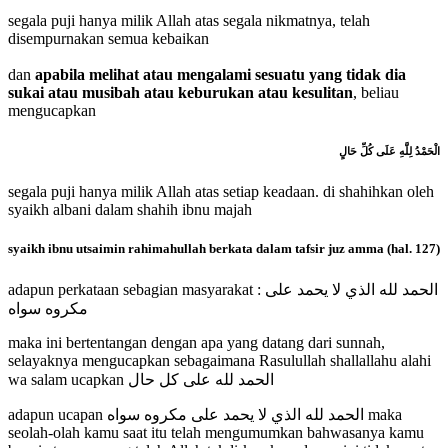
segala puji hanya milik Allah atas segala nikmatnya, telah
disempurnakan semua kebaikan
dan
apabila melihat atau mengalami sesuatu yang tidak dia
sukai atau musibah atau keburukan atau kesulitan
, beliau
mengucapkan
الْحَمْدُ لِلَّهِ عَلَى كُلِّ حَالٍ
segala puji hanya milik Allah atas setiap keadaan.
di shahihkan oleh
syaikh albani dalam shahih ibnu majah
syaikh ibnu utsaimin rahimahullah berkata dalam tafsir juz amma (hal. 127)
adapun perkataan sebagian masyarakat : الحمد لله الذي لا يحمد على
مكروه سواه
maka ini bertentangan dengan apa yang datang dari sunnah,
selayaknya mengucapkan sebagaimana Rasulullah shallallahu alahi
wa salam ucapkan الحمد لله على كل حال
adapun ucapan الحمد لله الذي لا يحمد على مكروه سواه maka
seolah-olah kamu saat itu telah mengumumkan bahwasanya kamu