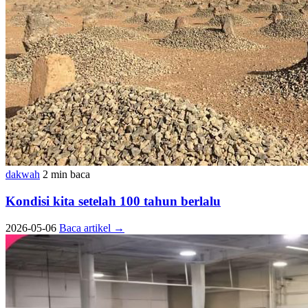
dakwah
2 min baca
Kondisi kita setelah 100 tahun berlalu
2026-05-06
Baca artikel
→