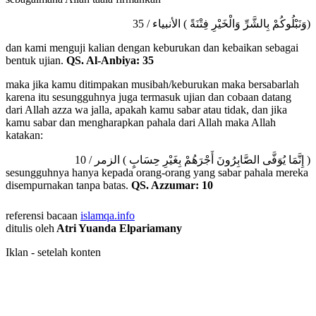
(وَنَبْلُوكُمْ بِالشَّرِّ وَالْخَيْرِ فِتْنَةً ) الأنبياء / 35
dan kami menguji kalian dengan keburukan dan kebaikan sebagai
bentuk ujian.
QS. Al-Anbiya: 35
maka jika kamu ditimpakan musibah/keburukan maka bersabarlah
karena itu sesungguhnya juga termasuk ujian dan cobaan datang
dari Allah azza wa jalla, apakah kamu sabar atau tidak, dan jika
kamu sabar dan mengharapkan pahala dari Allah maka Allah
katakan:
( إِنَّمَا يُوَفَّى الصَّابِرُونَ أَجْرَهُمْ بِغَيْرِ حِسَابٍ ) الزمر / 10
sesungguhnya hanya kepada orang-orang yang sabar pahala mereka
disempurnakan tanpa batas.
QS. Azzumar: 10
referensi bacaan
islamqa.info
ditulis oleh
Atri Yuanda Elpariamany
Iklan - setelah konten