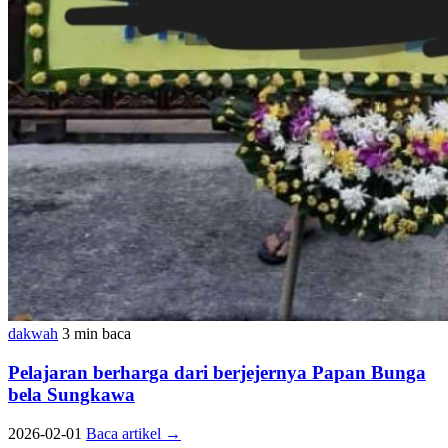
dakwah
3 min baca
Pelajaran berharga dari berjejernya Papan Bunga
bela Sungkawa
2026-02-01
Baca artikel
→