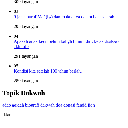
309 tayangan
03
9 jenis huruf Ma’ (ما) dan maknanya dalam bahasa arab
295 tayangan
04
Apakah anak kecil belum baligh bunuh diri, kelak disiksa di
akhirat ?
291 tayangan
05
Kondisi kita setelah 100 tahun berlalu
289 tayangan
Topik Dakwah
adab
aqidah
biografi
dakwah
doa
donasi
faraid
fiqh
Iklan