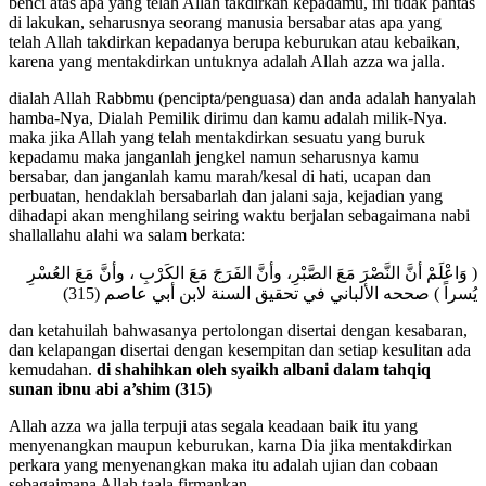
benci atas apa yang telah Allah takdirkan kepadamu, ini tidak pantas
di lakukan, seharusnya seorang manusia bersabar atas apa yang
telah Allah takdirkan kepadanya berupa keburukan atau kebaikan,
karena yang mentakdirkan untuknya adalah Allah azza wa jalla.
dialah Allah Rabbmu (pencipta/penguasa) dan anda adalah hanyalah
hamba-Nya, Dialah Pemilik dirimu dan kamu adalah milik-Nya.
maka jika Allah yang telah mentakdirkan sesuatu yang buruk
kepadamu maka janganlah jengkel namun seharusnya kamu
bersabar, dan janganlah kamu marah/kesal di hati, ucapan dan
perbuatan, hendaklah bersabarlah dan jalani saja, kejadian yang
dihadapi akan menghilang seiring waktu berjalan sebagaimana nabi
shallallahu alahi wa salam berkata:
( وَاعْلَمْ أنَّ النَّصْرَ مَعَ الصَّبْرِ، وأنَّ الفَرَجَ مَعَ الكَرْبِ ، وأنَّ مَعَ العُسْرِ
يُسراً ) صححه الألباني في تحقيق السنة لابن أبي عاصم (315)
dan ketahuilah bahwasanya pertolongan disertai dengan kesabaran,
dan kelapangan disertai dengan kesempitan dan setiap kesulitan ada
kemudahan.
di shahihkan oleh syaikh albani dalam tahqiq
sunan ibnu abi a’shim (315)
Allah azza wa jalla terpuji atas segala keadaan baik itu yang
menyenangkan maupun keburukan, karna Dia jika mentakdirkan
perkara yang menyenangkan maka itu adalah ujian dan cobaan
sebagaimana Allah taala firmankan