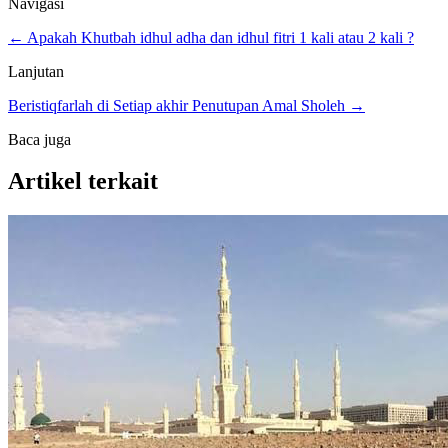
Navigasi
← Apakah Khutbah idhul adha dan idhul fitri 1 kali atau 2 kali ?
Lanjutan
Beristiqfarlah di Setiap akhir Penutupan Amal Sholeh →
Baca juga
Artikel terkait