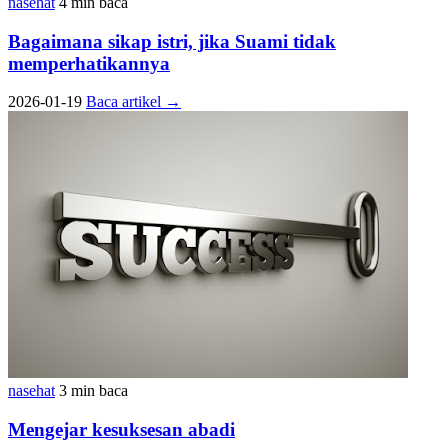
nasehat
4 min baca
Bagaimana sikap istri, jika Suami tidak
memperhatikannya
2026-01-19
Baca artikel
→
nasehat
3 min baca
Mengejar kesuksesan abadi