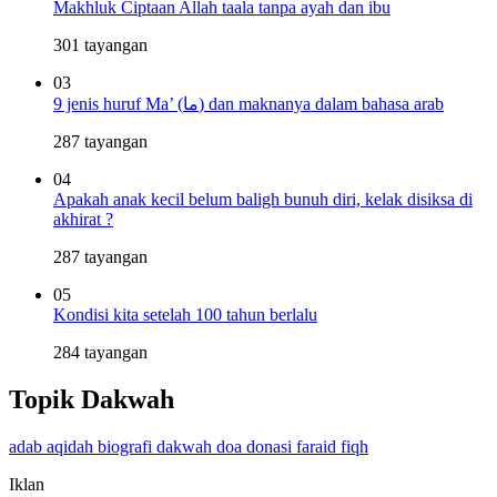
Makhluk Ciptaan Allah taala tanpa ayah dan ibu
301 tayangan
03
9 jenis huruf Ma’ (ما) dan maknanya dalam bahasa arab
287 tayangan
04
Apakah anak kecil belum baligh bunuh diri, kelak disiksa di
akhirat ?
287 tayangan
05
Kondisi kita setelah 100 tahun berlalu
284 tayangan
Topik Dakwah
adab
aqidah
biografi
dakwah
doa
donasi
faraid
fiqh
Iklan