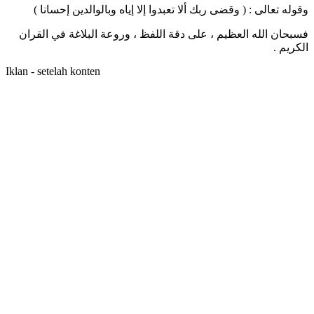
وقوله تعالى : ( وقضى ربك ألا تعبدوا إلا إياه وبالوالدين إحسانا )
فسبحان الله العظيم ، على دقة اللفظ ، وروعة البلاغة في القران
الكريم .
Iklan - setelah konten