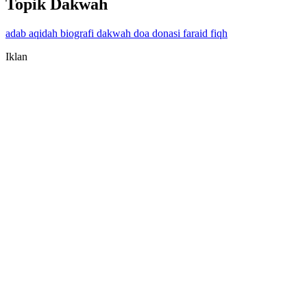
Topik Dakwah
adab
aqidah
biografi
dakwah
doa
donasi
faraid
fiqh
Iklan