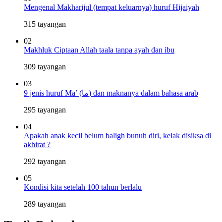
Mengenal Makharijul (tempat keluarnya) huruf Hijaiyah
315 tayangan
02
Makhluk Ciptaan Allah taala tanpa ayah dan ibu
309 tayangan
03
9 jenis huruf Ma’ (ما) dan maknanya dalam bahasa arab
295 tayangan
04
Apakah anak kecil belum baligh bunuh diri, kelak disiksa di
akhirat ?
292 tayangan
05
Kondisi kita setelah 100 tahun berlalu
289 tayangan