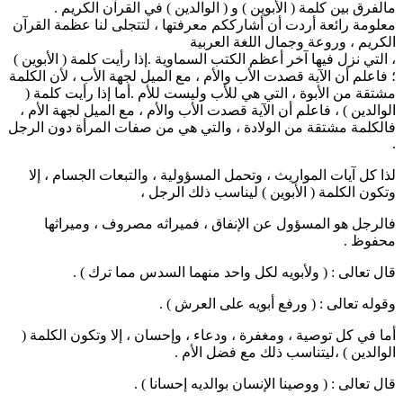
مالفرق بين كلمة ( الأبوين ) و ( الوالدين ) في القرآن الكريم .
معلومة رائعة أردت أن أشارككم معرفتها ، لتتجلى لنا عظمة القرآن
الكريم ، وروعة وجمال اللغة العربية
، التي نزل فيها آخر أعظم الكتب السماوية .إذا رأيت كلمة ( الأبوين )
؛ فاعلم أن الآية قصدت الأب والأم ، مع الميل لجهة الأب ، لأن الكلمة
مشتقة من الأبوة ، التي هي للأب وليست للأم .أما إذا رأيت كلمة (
الوالدين ) ، فاعلم أن الآية قصدت الأب والأم ، مع الميل لجهة الأم ،
فالكلمة مشتقة من الولادة ، والتي هي من صفات المرأة دون الرجل
.
لذا كل آيات المواريث ، وتحمل المسؤولية ، والتبعات الجسام ، إلا
وتكون الكلمة ( الأبوين ) ليناسب ذلك الرجل ،
فالرجل هو المسؤول عن الإنفاق ، فميراثه مصروف ، وميراثها
محفوظ .
قال تعالى : ( ولأبويه لكل واحد منهما السدس مما ترك ) .
وقوله تعالى : ( ورفع أبويه على العرش ) .
أما في كل توصية ، ومغفرة ، ودعاء ، وإحسان ، إلا وتكون الكلمة (
الوالدين ) ،ليتناسب ذلك مع فضل الأم .
قال تعالى : ( ووصينا الإنسان بوالديه إحسانا ) .