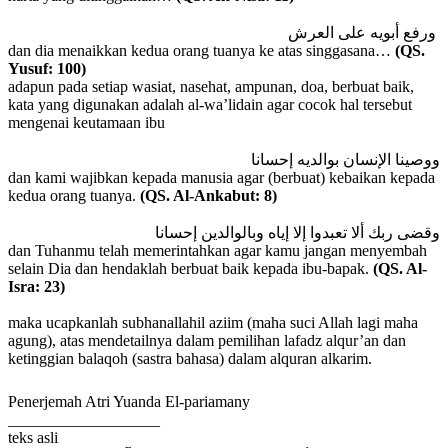
ورفع أبويه على العرش
dan dia menaikkan kedua orang tuanya ke atas singgasana…
(QS.
Yusuf: 100)
adapun pada setiap wasiat, nasehat, ampunan, doa, berbuat baik,
kata yang digunakan adalah al-wa’lidain agar cocok hal tersebut
mengenai keutamaan ibu
ووصينا الإنسان بوالديه إحسانا
dan kami wajibkan kepada manusia agar (berbuat) kebaikan kepada
kedua orang tuanya.
(QS. Al-Ankabut: 8)
وقضى ربك ألا تعبدوا إلا إياه وبالوالدين إحسانا
dan Tuhanmu telah memerintahkan agar kamu jangan menyembah
selain Dia dan hendaklah berbuat baik kepada ibu-bapak.
(QS. Al-
Isra: 23)
maka ucapkanlah subhanallahil aziim (maha suci Allah lagi maha
agung), atas mendetailnya dalam pemilihan lafadz alqur’an dan
ketinggian balaqoh (sastra bahasa) dalam alquran alkarim.
Penerjemah Atri Yuanda El-pariamany
___________________
teks asli