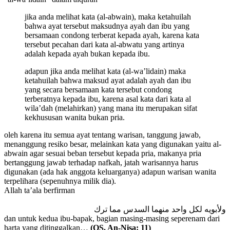
jika anda melihat kata (al-abwain), maka ketahuilah
bahwa ayat tersebut maksudnya ayah dan ibu yang
bersamaan condong terberat kepada ayah, karena kata
tersebut pecahan dari kata al-abwatu yang artinya
adalah kepada ayah bukan kepada ibu.
adapun jika anda melihat kata (al-wa’lidain) maka
ketahuilah bahwa maksud ayat adalah ayah dan ibu
yang secara bersamaan kata tersebut condong
terberatnya kepada ibu, karena asal kata dari kata al
wila’dah (melahirkan) yang mana itu merupakan sifat
kekhususan wanita bukan pria.
oleh karena itu semua ayat tentang warisan, tanggung jawab,
menanggung resiko besar, melainkan kata yang digunakan yaitu al-
abwain agar sesuai beban tersebut kepada pria, makanya pria
bertanggung jawab terhadap nafkah, jatah warisannya harus
digunakan (ada hak anggota keluarganya) adapun warisan wanita
terpelihara (sepenuhnya milik dia).
Allah ta’ala berfirman
ولأبويه لكل واحد منهما السدس مما ترك
dan untuk kedua ibu-bapak, bagian masing-masing seperenam dari
harta yang ditinggalkan…
(QS. An-Nisa: 11)