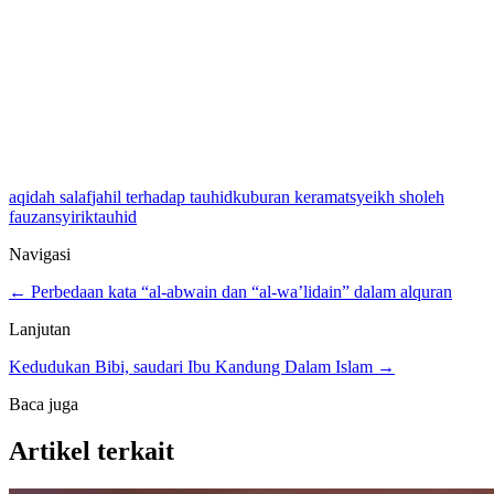
aqidah salaf
jahil terhadap tauhid
kuburan keramat
syeikh sholeh
fauzan
syirik
tauhid
Navigasi
← Perbedaan kata “al-abwain dan “al-wa’lidain” dalam alquran
Lanjutan
Kedudukan Bibi, saudari Ibu Kandung Dalam Islam →
Baca juga
Artikel terkait