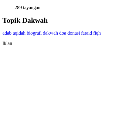
289 tayangan
Topik Dakwah
adab
aqidah
biografi
dakwah
doa
donasi
faraid
fiqh
Iklan