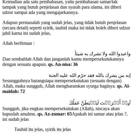
Kemudian ada satu pembahasan, yaitu pembahasan samar/tak
tampak yang butuh penjelasan dan syarah para ulama, ini diberi
udzur sampai ada yang mengajarkannya.
Adapun permasalah yang sudah jelas, yang tidak butuh penjelasan
(secara detail) seperti syirik, tauhid maka ini tidak boleh diberi udzur
jahil karna ini sudah jelas,
Allah berfirman :
واعبدوا الله ولا تشرك به شيئأ
Dan sembahlah Allah dan janganlah kamu mempersekutukannya
dengan sesuatu apapun.
qs. An-nisa: 36
إنه من يشرك بالله فقد حرّم الله عليه الجنة
Sesungguhnya barangsiapa mempersekutukan (sesuatu dengan)
Allah, maka sungguh, Allah mengharamkan syurga baginya.
qs.
Al-
maidah: 72
لَٮِٕنۡ أَشۡرَكۡتَ لَيَحۡبَطَنَّ عَمَلُكَ
Sungguh, jika engkau mempersekutukan (Allah), niscaya akan
hapuslah amalmu.
qs.
Az-zumar: 65
Apakah ini samar atau jelas ?,
ini sudah jelas
Tauhid itu jelas, syirik itu jelas