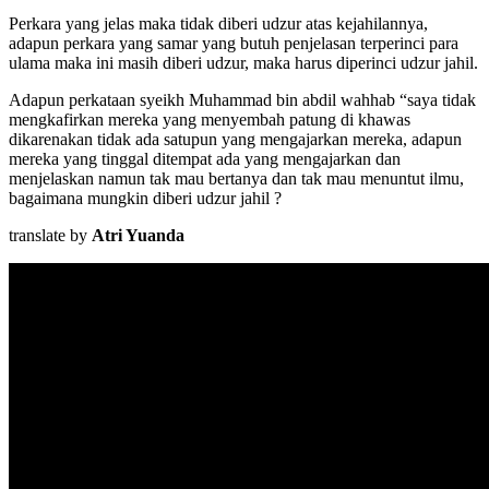
Perkara yang jelas maka tidak diberi udzur atas kejahilannya,
adapun perkara yang samar yang butuh penjelasan terperinci para
ulama maka ini masih diberi udzur, maka harus diperinci udzur jahil.
Adapun perkataan syeikh Muhammad bin abdil wahhab “saya tidak
mengkafirkan mereka yang menyembah patung di khawas
dikarenakan tidak ada satupun yang mengajarkan mereka, adapun
mereka yang tinggal ditempat ada yang mengajarkan dan
menjelaskan namun tak mau bertanya dan tak mau menuntut ilmu,
bagaimana mungkin diberi udzur jahil ?
translate by
Atri Yuanda