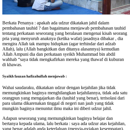
Berkata Penanya : apakah ada udzur dikatakan jahil dalam
pembahasan tauhid ? dan bagaimana menjawab pembahasan tauhid
tentang perkataan seseorang yang beralasan mengenai kisah seorang
pria yang menyuruh anaknya (ketika wafat) jasadnya dibakar , dia
mengira Allah tak mampu hidupkan (agar terhindar dari adzab
Allah), lalu (Allah bangkitkan dan ditanya alasannya) kemudian
Allah Ampuni dia dan perkataan syeikh Muhammad bin abdil
wahhab “saya tidak mengkafirkan mereka yang thawaf di kuburan
di khawas.
Syaikh fauzan hafizahullah menjawab :
Wahai saudaraku, dikatakan udzur dengan kejahilan jika tidak
memungkinkan baginya menghilangkan kejahilannya, tidak ada satu
orangpun yang mengajarkan dia (tauhid yang benar), terisolasi dari
para ulama dikarenakan tinggal di negeri nan jauh yang tidak
mungkin baginya menuntut ilmu maka ini diberi udzur jahil.
Adapun seseorang yang memungkinkan baginya belajar dan
bertanya kepada ulama, lalu berkata : saya ada udzur atas kejahilan,
yang benar adalah anda keterlaluan (menyia-nyiakan kesempatan),