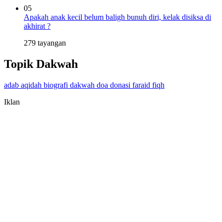
05
Apakah anak kecil belum baligh bunuh diri, kelak disiksa di
akhirat ?
279 tayangan
Topik Dakwah
adab
aqidah
biografi
dakwah
doa
donasi
faraid
fiqh
Iklan