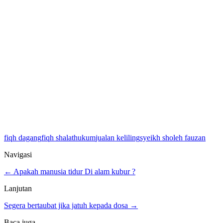
fiqh dagang
fiqh shalat
hukum
jualan keliling
syeikh sholeh fauzan
Navigasi
← Apakah manusia tidur Di alam kubur ?
Lanjutan
Segera bertaubat jika jatuh kepada dosa →
Baca juga