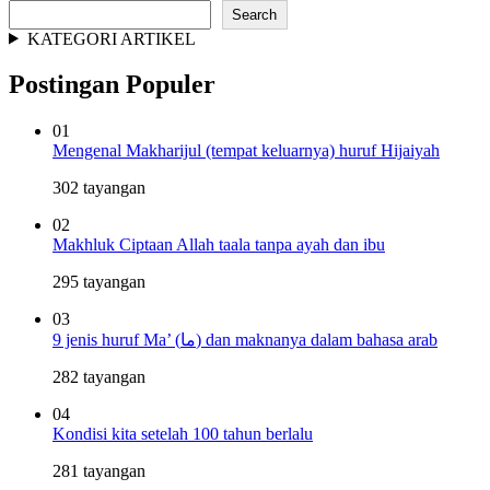
Search
KATEGORI ARTIKEL
Postingan Populer
01
Mengenal Makharijul (tempat keluarnya) huruf Hijaiyah
302 tayangan
02
Makhluk Ciptaan Allah taala tanpa ayah dan ibu
295 tayangan
03
9 jenis huruf Ma’ (ما) dan maknanya dalam bahasa arab
282 tayangan
04
Kondisi kita setelah 100 tahun berlalu
281 tayangan