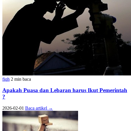
fiqh
2 min baca
Apakah Puasa dan Lebaran harus Ikut Pemerintah
?
2026-02-01
Baca artikel
→